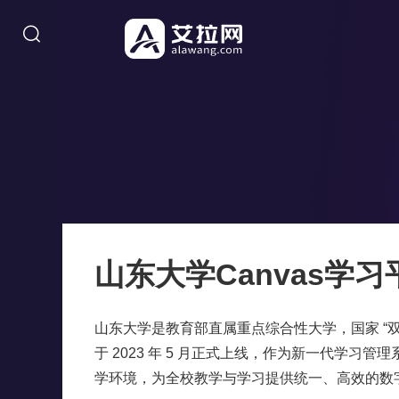
山东大学Canvas学习
山东大学是教育部直属重点综合性大学，国家 “双一
于 2023 年 5 月正式上线，作为新一代学习管
在
在
学环境，为全校教学与学习提供统一、高效的数
线
线