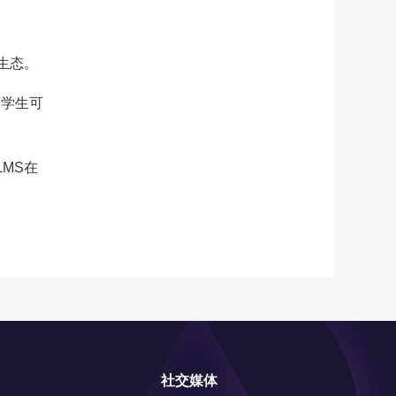
生态。
，学生可
MS在
。
社交媒体