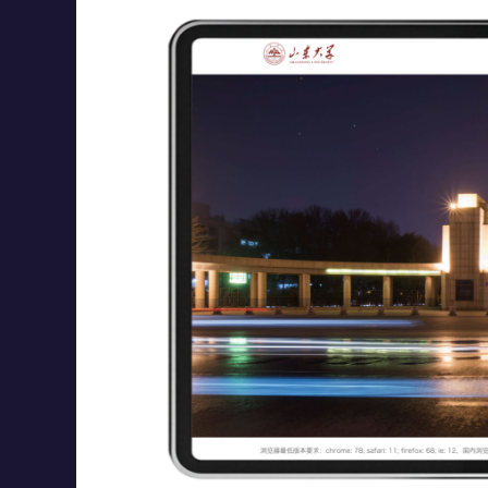
学
学
习
习
平
平
台
台
实
实
验
验
室
室
大
大
平
平
台
台
基
基
金
金
会
会
捐
捐
赠
赠
平
平
台
台